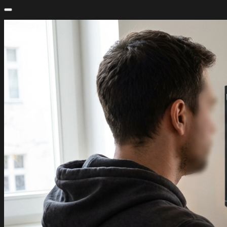
Blog
Cloudox Blog
Einblicke, Anleitungen und Neuigkeiten aus der Welt des
E-Commerce und der Webentwicklung.
7.3.2026
News
Digitale Transformation mit KI: Strategien, Use
Cases und Erfolgsfaktoren
Digitale Transformation mit KI gelingt operativ nur dann
zuverlässig, wenn Unternehmen Use Cases messbar
priorisieren, Daten- und Prozessgrundlagen sauber
aufsetzen und KI wie ein Produkt mit Governance,
Monitoring und kontinuierlicher Verbesserung betreiben.